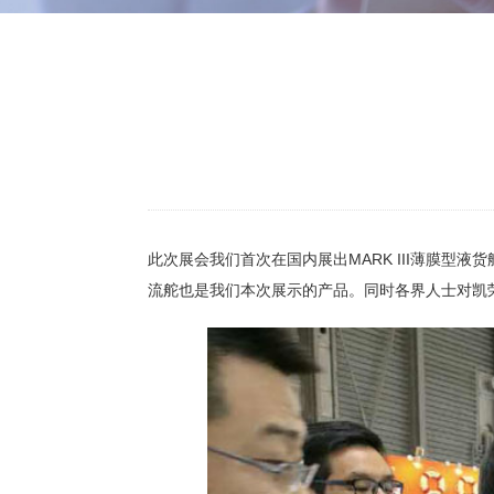
此次展会我们首次在国内展出MARK III薄膜型液
流舵也是我们本次展示的产品。同时各界人士对凯