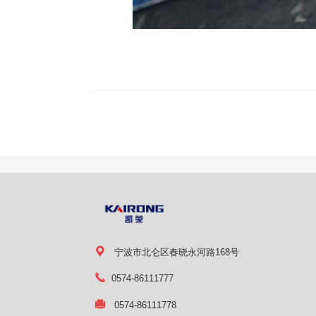
宁波市北仑区春晓永河路168号
0574-86111777
0574-86111778