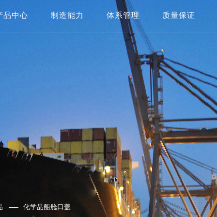
产品中心
制造能力
体系管理
质量保证
船用/岸上起重机
厂区展示
质量体系
检测与实验设备
LNG液货储运系统不锈钢产品
制造能力
HSE体系
—
品
化学品船舱口盖