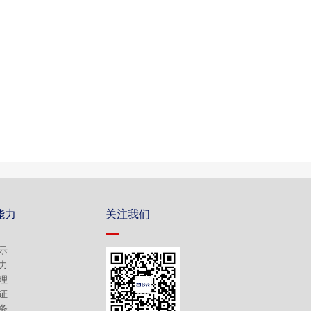
能力
关注我们
示
力
理
证
务