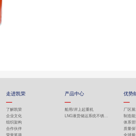
走进凯荣
产品中心
优势
了解凯荣
船用/岸上起重机
厂区展
企业文化
LNG液货储运系统不锈钢产品
制造能
组织架构
体系管
合作伙伴
质量保
荣誉奖项
全球服