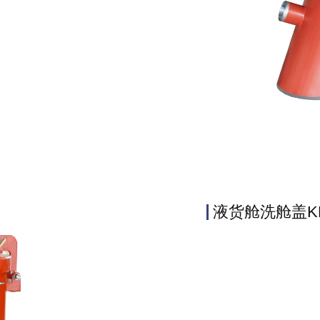
液货舱洗舱盖KR